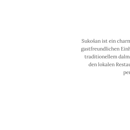
Sukošan ist ein char
gastfreundlichen Einh
traditionellem dal
den lokalen Resta
pe